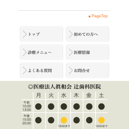
▲PageTop